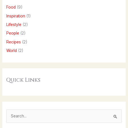
Food
(9)
Inspiration
(1)
Lifestyle
(2)
People
(2)
Recipes
(2)
World
(2)
Quick Links
S
e