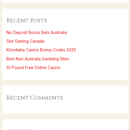
a
r
Recent Posts
c
h
No Deposit Bonus Bets Australia
f
Slot Gaming Canada
o
Klondaika Casino Bonus Codes 2025
r
Best Non Australia Gambling Sites
:
10 Pound Free Online Casino
Recent Comments