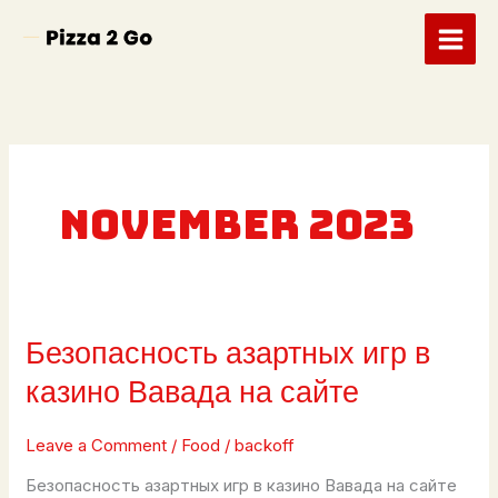
Skip
to
content
November 2023
Безопасность азартных игр в
Безопасность
азартных
казино Вавада на сайте
игр
в
казино
Leave a Comment
/
Food
/
backoff
Вавада
Безопасность азартных игр в казино Вавада на сайте
на