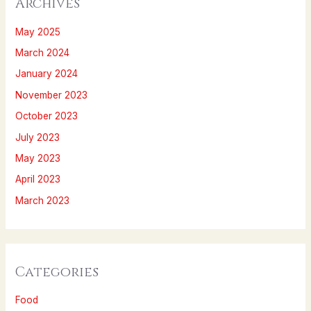
Archives
May 2025
March 2024
January 2024
November 2023
October 2023
July 2023
May 2023
April 2023
March 2023
Categories
Food