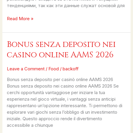
тенденциями, так как эти данные служат основой для
Read More »
Bonus senza deposito nei
Bonus
senza
casino online AAMS 2026
deposito
nei
casino
Leave a Comment
/
Food
/
backoff
online
Bonus senza deposito per casinò online AAMS 2026
AAMS
Bonus senza deposito nei casino online AAMS 2026 Se
2026
cerchi opportunità vantaggiose per iniziare la tua
esperienza nel gioco virtuale, i vantaggi senza anticipi
rappresentano un’opzione interessante. Ti permettono di
esplorare vari giochi senza l’obbligo di un investimento
iniziale. Questo approccio rende il divertimento
accessibile a chiunque