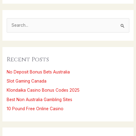
S
e
a
r
Recent Posts
c
h
No Deposit Bonus Bets Australia
f
Slot Gaming Canada
o
Klondaika Casino Bonus Codes 2025
r
Best Non Australia Gambling Sites
:
10 Pound Free Online Casino