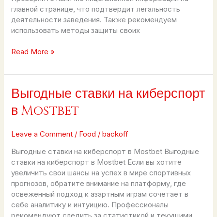
главной странице, что подтвердит легальность
деятельности заведения. Также рекомендуем
использовать методы защиты своих
Read More »
Выгодные ставки на киберспорт
Выгодные
ставки
в Mostbet
на
киберспорт
в
Leave a Comment
/
Food
/
backoff
Mostbet
Выгодные ставки на киберспорт в Mostbet Выгодные
ставки на киберспорт в Mostbet Если вы хотите
увеличить свои шансы на успех в мире спортивных
прогнозов, обратите внимание на платформу, где
освеженный подход к азартным играм сочетает в
себе аналитику и интуицию. Профессионалы
рекомендуют следить за статистикой и текущими